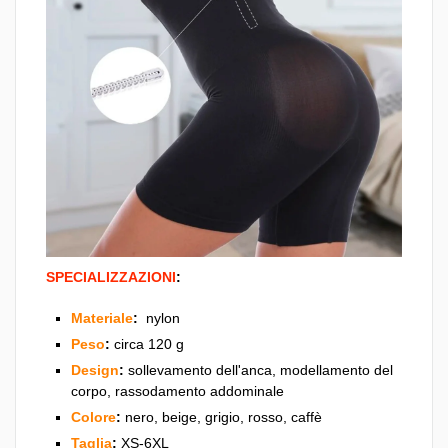
SPECIALIZZAZIONI
:
Materiale
:
nylon
Peso
:
circa 120 g
Design
:
sollevamento dell'anca, modellamento del
corpo, rassodamento addominale
Colore
:
nero, beige, grigio, rosso, caffè
Taglia
:
XS-6XL