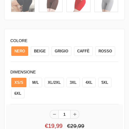
COLORE
NERO
BEIGE
GRIGIO
CAFFÈ
ROSSO
DIMENSIONE
XS/S
M/L
XL/2XL
3XL
4XL
5XL
6XL
€19,99
€29,99