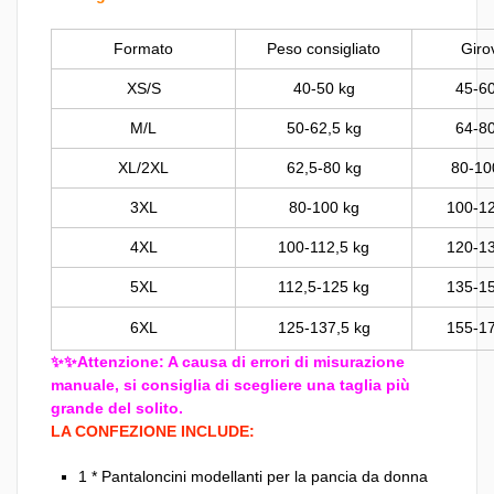
Formato
Peso consigliato
Giro
XS/S
40-50 kg
45-6
M/L
50-62,5 kg
64-8
XL/2XL
62,5-80 kg
80-10
3XL
80-100 kg
100-1
4XL
100-112,5 kg
120-1
5XL
112,5-125 kg
135-1
6XL
125-137,5 kg
155-1
✨✨Attenzione: A causa di errori di misurazione
manuale, si consiglia di scegliere una taglia più
grande del solito.
LA CONFEZIONE INCLUDE:
1 * Pantaloncini modellanti per la pancia da donna