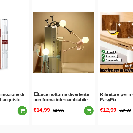
💥Luce notturna divertente
Rifinitore per mobili in legno
con forma intercambiabile a
EasyFix
forma di sportivo🌟
€14,99
€12,99
€27,99
€24,99