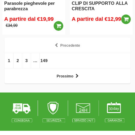
Parasole pieghevole per
CLIP DI SUPPORTO ALLA
parabrezza
CRESCITA
A partire dal
€19,99
A partire dal
€12,99
€34,99
Precedente
1
2
3
…
149
Prossimo