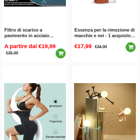
Filtro di scarico a
Essenza per la rimozione di
pavimento in acciaio
macchie e nei - 1 acquisto e
inossidabile- Isola gli odori
1 gratis (2 pezzi)
A partire dal
€19,99
€17,99
e previene gli scarafaggi
€34,99
€35,99