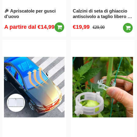
🎉 Apriscatole per gusci
Calzini di seta di ghiaccio
d'uovo
antiscivolo a taglio libero 3
paia
A partire dal
€14,99
€19,99
€29,99