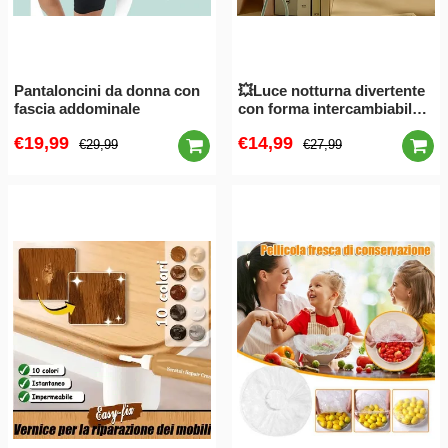
Pantaloncini da donna con
💥Luce notturna divertente
fascia addominale
con forma intercambiabile a
forma di sportivo🌟
€19,99
€14,99
€29,99
€27,99