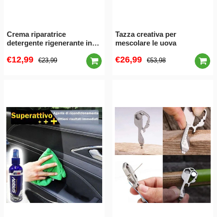
Crema riparatrice
Tazza creativa per
detergente rigenerante in
mescolare le uova
gel per pelle
€12,99
€26,99
€23,99
€53,98