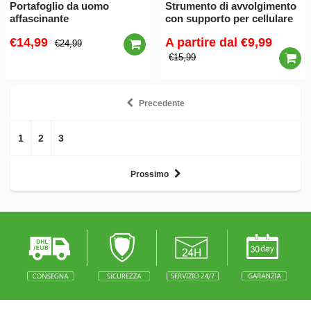
Portafoglio da uomo
Strumento di avvolgimento
affascinante
con supporto per cellulare
€14,99
A partire dal
€9,99
€24,99
€15,99
Precedente
1
2
3
Prossimo