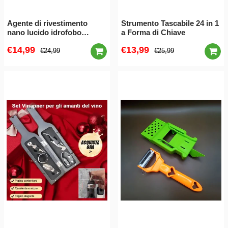
Agente di rivestimento
Strumento Tascabile 24 in 1
nano lucido idrofobo
a Forma di Chiave
antigraffio
€14,99
€13,99
€24,99
€25,99