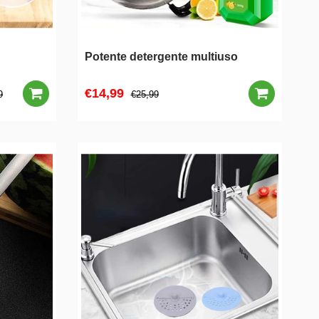
Potente detergente multiuso
€14,99
9
€25,99