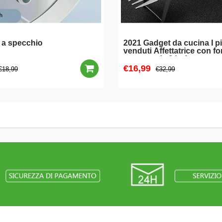
 a specchio
2021 Gadget da cucina I p
venduti Affettatrice con fo
per anguria 2 in 1
€16,99
€18,99
€32,99