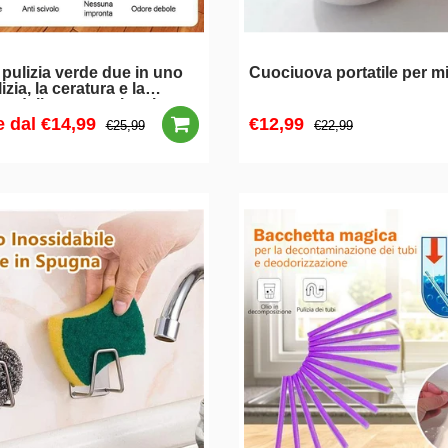
 pulizia verde due in uno
Cuociuova portatile per 
izia, la ceratura e la
za delle nanomolecole
e dal
€14,99
€12,99
€25,99
€22,99