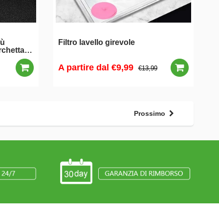
iù
Filtro lavello girevole
rchetta
A partire dal
€9,99
€13,99
Prossimo