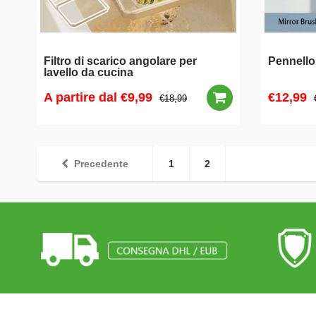
Filtro di scarico angolare per
Pennello
lavello da cucina
A partire dal
€9,99
€12,99
€18,99
Precedente
1
2