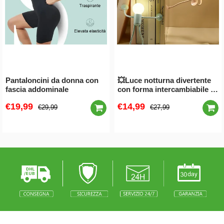
Pantaloncini da donna con
💥Luce notturna divertente
fascia addominale
con forma intercambiabile a
forma di sportivo🌟
€19,99
€14,99
€29,99
€27,99