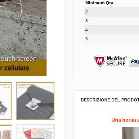
Minimum Qty
2+
3+
4+
5+
DESCRIZIONE DEL PRODO
Una borsa a 