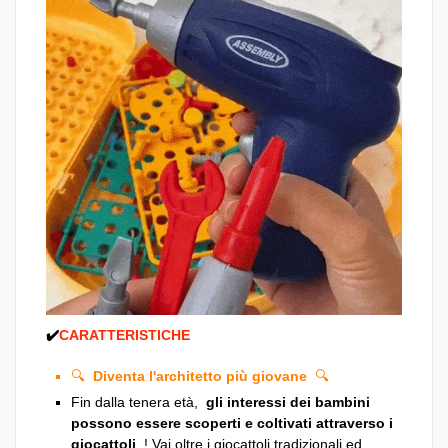
✔️
CARATTERISTICHE
🔍
Diventa l'architetto più giovane
🔍
Fin dalla tenera età,
gli interessi dei bambini
possono essere scoperti e coltivati ​​attraverso i
giocattoli
! Vai oltre i giocattoli tradizionali ed