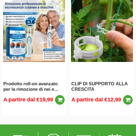
Prodotto roll-on avanzato
CLIP DI SUPPORTO ALLA
per la rimozione di nei e
CRESCITA
verruche
A partire dal
€19,99
A partire dal
€12,99