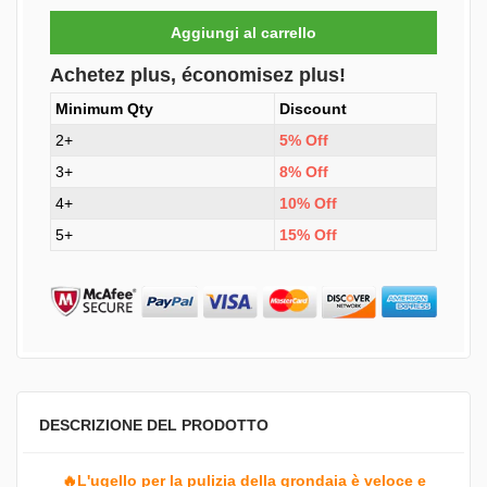
Achetez plus, économisez plus!
Minimum Qty
Discount
2+
5% Off
3+
8% Off
4+
10% Off
5+
15% Off
DESCRIZIONE DEL PRODOTTO
🔥L'ugello per la pulizia della grondaia è veloce e