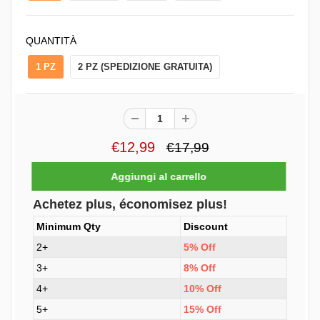
QUANTITÀ
1 PZ
2 PZ (SPEDIZIONE GRATUITA)
€12,99
€17,99
Achetez plus, économisez plus!
Minimum Qty
Discount
2+
5% Off
3+
8% Off
4+
10% Off
5+
15% Off