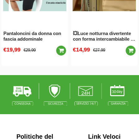
Pantaloncini da donna con
💥Luce notturna divertente
fascia addominale
con forma intercambiabile a
forma di sportivo🌟
€19,99
€14,99
€29,99
€27,99
Politiche del
Link Veloci