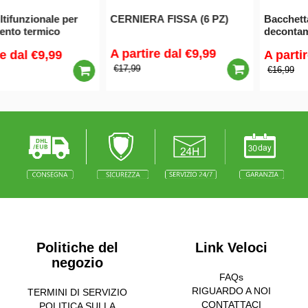
CERNIERA FISSA (6 PZ)
Bacchetta magica per
decontaminazione e
deodorizzazione tubi
A partire dal
€9,99
A partire dal
€9,99
€17,99
€16,99
Politiche del
Link Veloci
negozio
FAQs
RIGUARDO A NOI
TERMINI DI SERVIZIO
CONTATTACI
POLITICA SULLA