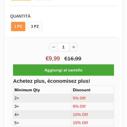
QUANTITÀ
1 PZ
3 PZ
€9,99
€16,99
Achetez plus, économisez plus!
Minimum Qty
Discount
2+
5% Off
3+
8% Off
4+
10% Off
5+
15% Off