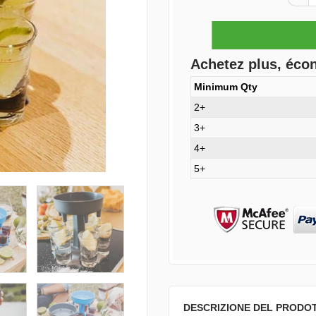
Achetez plus, éco
Minimum Qty
2+
3+
4+
5+
DESCRIZIONE DEL PRODO