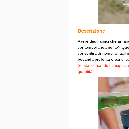
Descrizione
Avere degli amici che amano 
contemporaneamente? Questo p
consentirà di riempire facil
bevanda preferita e poi di tra
Se stai cercando di acquistar
quantità!