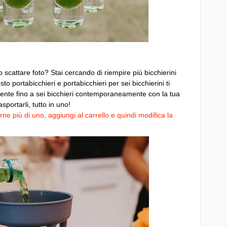
scattare foto? Stai cercando di riempire più bicchierini
ortabicchieri e portabicchieri per sei bicchierini ti
mente fino a sei bicchieri contemporaneamente con la tua
sportarli, tutto in uno!
ne più di uno, aggiungi al carrello e quindi modifica la