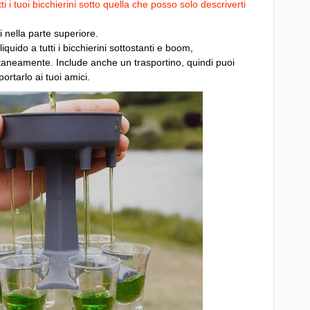
i tuoi bicchierini sotto quella che posso solo descriverti
ci nella parte superiore.
liquido a tutti i bicchierini sottostanti e boom,
antaneamente. Include anche un trasportino, quindi puoi
ortarlo ai tuoi amici.