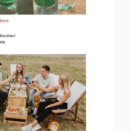
 bere
bicchieri
sta