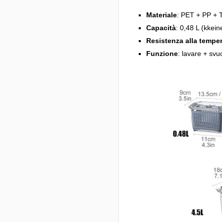
Materiale
: PET + PP +
Capacità
: 0,48 L (kkein
Resistenza alla tempe
Funzione
: lavare + sv