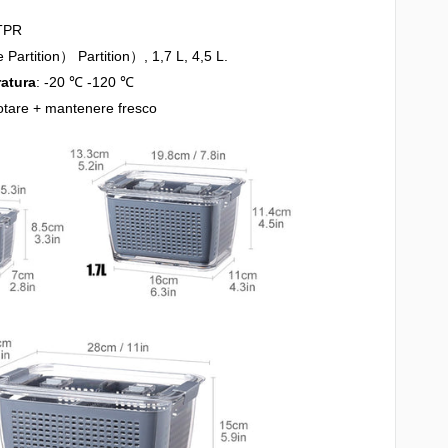
 TPR
e Partition） Partition）, 1,7 L, 4,5 L.
ratura
: -20 ℃ -120 ℃
uotare + mantenere fresco