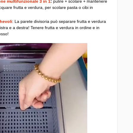
ne multifunzionale 3 in 1
:
pulire + scolare + mantenere
cquare frutta e verdura, per scolare pasta o cibi in
ghevoli
: La parete divisoria può separare frutta e verdura
nistra e a destra! Tenere frutta e verdura in ordine e in
esso!