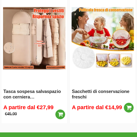
Tasca sospesa salvaspazio
Sacchetti di conservazione
con cerniera
freschi
autocomprimibile
A partire dal
€27,99
A partire dal
€14,99
€45,99