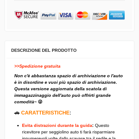
DESCRIZIONE DEL PRODOTTO
>>Spedizione gratuita
Non c'è abbastanza spazio di archiviazione o l'auto
è in disordine e vuoi più spazio di archiviazione.
Questa versione aggiornata della scatola di
immagazzinaggio dell'auto può offrirti grande
comodità~
😜
🚗
CARATTERISTICHE
:
Evita distrazioni durante la guida
:
Questo
ricevitore per seggiolino auto ti farà risparmiare
innumerevoli volte dallo scavare tra il sedile e la