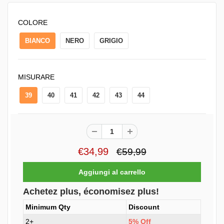
COLORE
BIANCO
NERO
GRIGIO
MISURARE
39
40
41
42
43
44
€34,99
€59,99
Achetez plus, économisez plus!
Minimum Qty
Discount
2+
5% Off