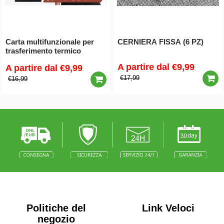
Carta multifunzionale per
CERNIERA FISSA (6 PZ)
trasferimento termico
A partire dal
€9,99
A partire dal
€9,99
€17,99
€16,99
Politiche del
Link Veloci
negozio