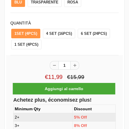
BLU
TRASPARENTE
ROSA
QUANTITÀ
1SET (4PCS)
4 SET (16PCS)
6 SET (24PCS)
1 SET (4PCS)
€11,99
€15,99
Achetez plus, économisez plus!
Minimum Qty
Discount
2+
5% Off
3+
8% Off