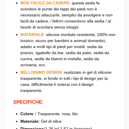
NON FACILE DA CADERE
: questa sedia fa
scivolare le punte dei tappi dei piedi non è
necessario attaccarle, semplici da avvolgere e non
facili da cadere, i feltrini consentono alla sedia / al
tavolo di scivolare senza intoppi.
MATERIALE
: silicone morbido resistente, 100% non
tossico, sicuro per bambini e animali domestici,
adatto a molti tipi di piedi per mobili: sedia da
pranzo, sgabello da bar, sedia da patio, sedia da
cucina, sedie da bistrot in metallo, sedia da
scrivania, ecc.
BELLISSIMO DESIGN
: realizzato in gel di silicone
trasparente, si fonde in tutti i tipi di design per la
casa, difficilmente li noterai con il design
trasparente.
SPECIFICHE:
Colore
：
Trasparente, rosa, blu
Materiale:
Gel di silice
Dimensione:
1.26 in* 1.57 in (tensione)