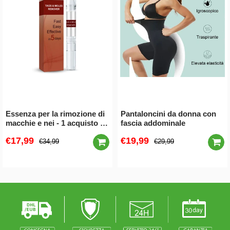
Essenza per la rimozione di
Pantaloncini da donna con
macchie e nei - 1 acquisto e
fascia addominale
1 gratis (2 pezzi)
€17,99
€19,99
€34,99
€29,99