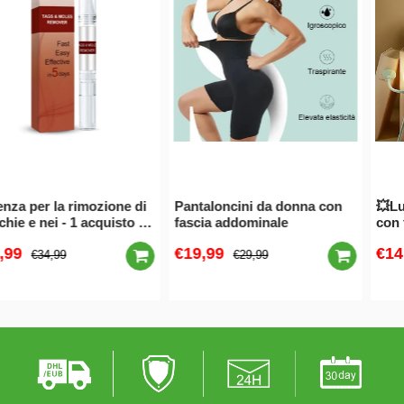
Pantaloncini da donna con
💥Luce notturna divertente
fascia addominale
con forma intercambiabile a
forma di sportivo🌟
€19,99
€14,99
€29,99
€27,99