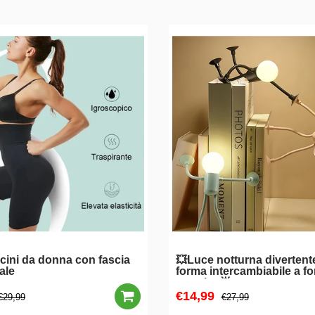
cini da donna con fascia
💥Luce notturna divertent
ale
forma intercambiabile a fo
sportivo🌟
€14,99
€29,99
€27,99