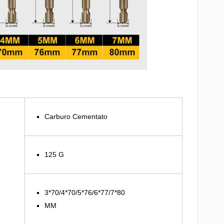
Carburo Cementato
125 G
3*70/4*70/5*76/6*77/7*80
MM