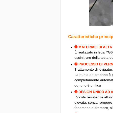
Caratteristiche princip
➊ MATERIALI DI ALTA
È realizzato in lega YG6
ossinitruro della testa d
➋ PROCESSO DI VERN
Trattamento di levigatura
La punta del trapano è p
completamente automati
ognuno è unifica
➌ DESIGN UNICO AD
Piccola resistenza all'inc
elevata, senza rompere il
fenomeno di tremore, si