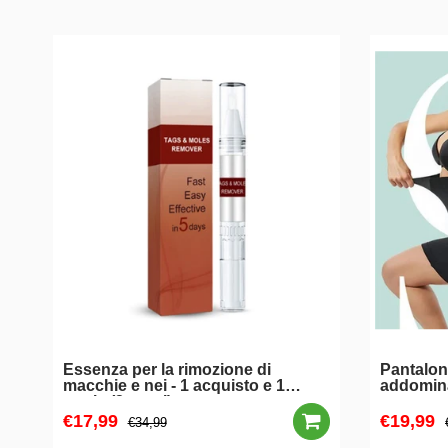
Essenza per la rimozione di
Pantalon
i
macchie e nei - 1 acquisto e 1
addomin
gratis (2 pezzi)
€17,99
€19,99
€34,99