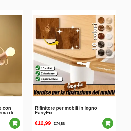
e con
Rifinitore per mobili in legno
S
rma di
EasyFix
€12,99
A
€24,99